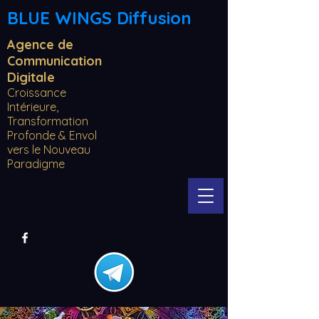
BLUE WINGS Diffusion
Agence de
Communication
Digitale
Croissance
Intérieure,
Transformation
Profonde & Envol
vers le Nouveau
Paradigme