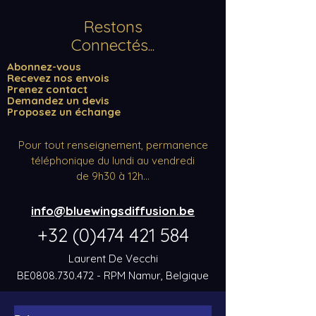
Restons
Connectés...
Abonnez-vous
Recevez nos envois
Prenez contact
Demandez un devis
Proposez un échange
Pour tout renseignement, permanence
téléphonique du lundi au vendredi
de 9h30 à 12h...
info@bluewingsdiffusion
.be
+32 (0)474 421 584
Laurent De Vecchi
BE0808.730.472 - RPM Namur, Belgique