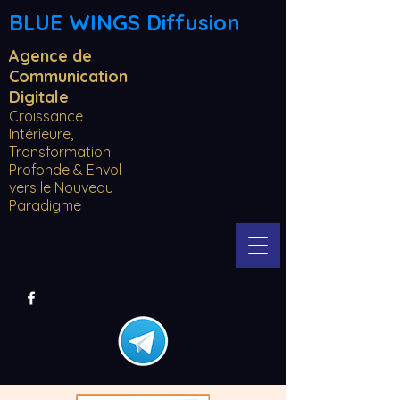
BLUE WINGS Diffusion
Agence de
Communication
Digitale
Croissance
Intérieure,
Transformation
Profonde & Envol
vers le Nouveau
Paradigme