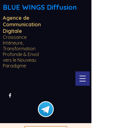
BLUE WINGS Diffusion
Agence de
Communication
Digitale
Croissance
Intérieure,
Transformation
Profonde & Envol
vers le Nouveau
Paradigme