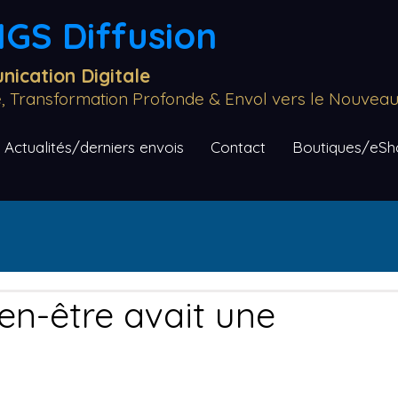
GS Diffusion
ication Digitale
re, Transformation Profonde & Envol vers le Nouve
Actualités/derniers envois
Contact
Boutiques/eSho
ien-être avait une