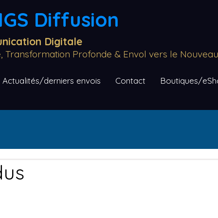
GS Diffusion
ication Digitale
re, Transformation Profonde & Envol vers le Nouve
Actualités/derniers envois
Contact
Boutiques/eSho
dus