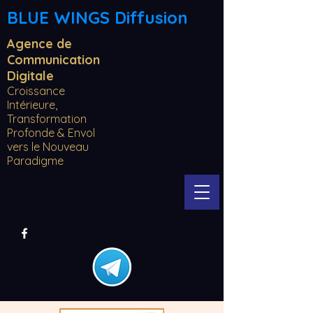
BLUE WINGS Diffusion
Agence de
Communication
Digitale
Croissance
Intérieure,
Transformation
Profonde & Envol
vers le Nouveau
Paradigme