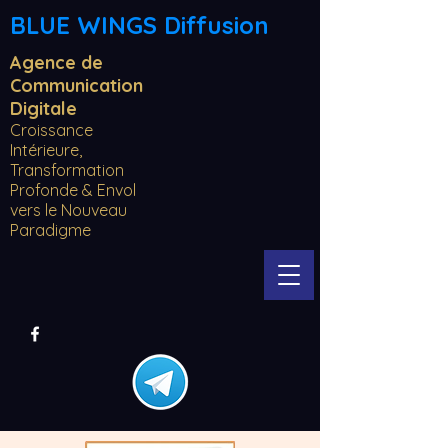
BLUE WINGS Diffusion
Agence de
Communication
Digitale
Croissance
Intérieure,
Transformation
Profonde & Envol
vers le Nouveau
Paradigme