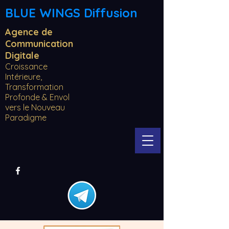
BLUE WINGS Diffusion
Agence de
Communication
Digitale
Croissance
Intérieure,
Transformation
Profonde & Envol
vers le Nouveau
Paradigme