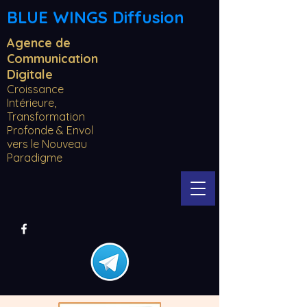
BLUE WINGS Diffusion
Agence de
Communication
Digitale
Croissance
Intérieure,
Transformation
Profonde & Envol
vers le Nouveau
Paradigme