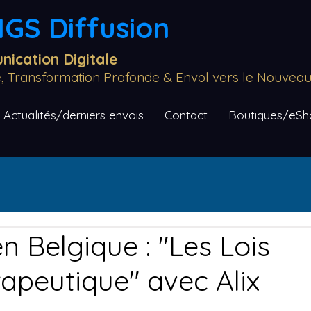
GS Diffusion
ication Digitale
re, Transformation Profonde & Envol vers le Nouve
Actualités/derniers envois
Contact
Boutiques/eSho
en Belgique : "Les Lois
apeutique" avec Alix